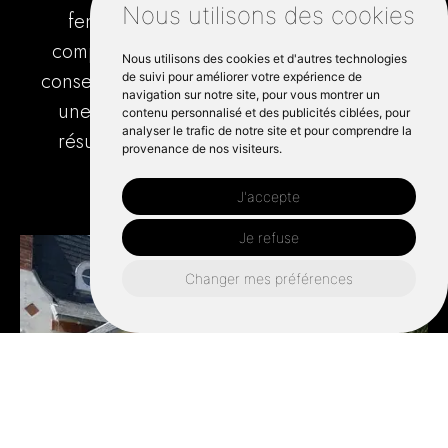
Nous utilisons des cookies
fenêtre ou d'un projet de rénovation
complet, nos services comprennent des
Nous utilisons des cookies et d'autres technologies
conseils d'experts, une pose minutieuse et
de suivi pour améliorer votre expérience de
navigation sur notre site, pour vous montrer un
une réparation fiable pour garantir des
contenu personnalisé et des publicités ciblées, pour
analyser le trafic de notre site et pour comprendre la
résultats durables dans toute la ville de
provenance de nos visiteurs.
Ouistreham.
J'accepte
Je refuse
Changer mes préférences