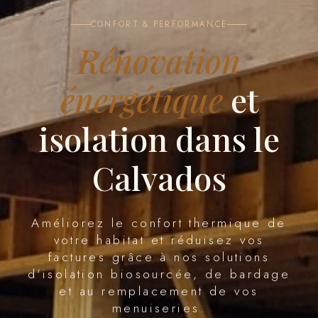
CONFORT & PERFORMANCE
Rénovation
énergétique
et
isolation dans le
Calvados
Améliorez le confort thermique de
votre habitat et réduisez vos
factures grâce à nos solutions
d'isolation biosourcée, de bardage
et au remplacement de vos
menuiseries.